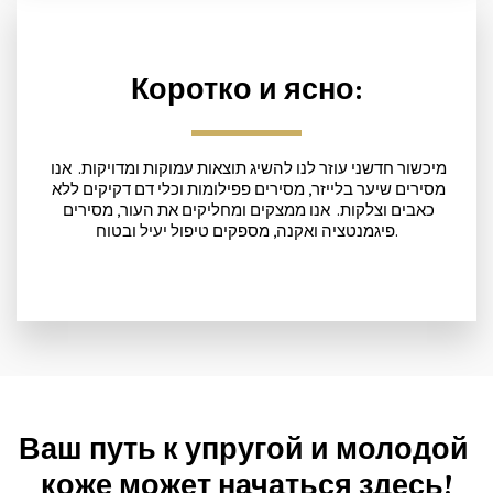
Коротко и ясно:
מיכשור חדשני עוזר לנו להשיג תוצאות עמוקות ומדויקות.  אנו 
מסירים שיער בלייזר, מסירים פפילומות וכלי דם דקיקים ללא 
כאבים וצלקות.  אנו ממצקים ומחליקים את העור, מסירים 
פיגמנטציה ואקנה, מספקים טיפול יעיל ובטוח.
Ваш путь к упругой и молодой 
коже может начаться здесь!