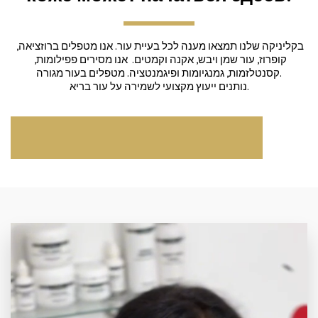
בקליניקה שלנו תמצאו מענה לכל בעיית עור. אנו מטפלים ברוזציאה, 
קופרוז, עור שמן ויבש, אקנה וקמטים.  אנו מסירים פפילומות, 
קסנטלזמות, גמנגיומות ופיגמנטציה. מטפלים בעור מגורה.

נותנים ייעוץ מקצועי לשמירה על עור בריא.