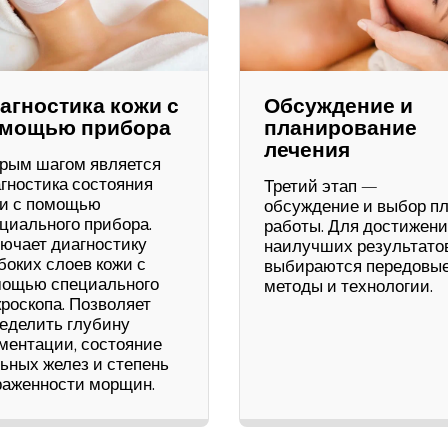
агностика кожи с
Обсуждение и
мощью прибора
планирование
лечения
рым шагом является
гностика состояния
Третий этап —
и с помощью
обсуждение и выбор п
циального прибора.
работы. Для достижен
ючает диагностику
наилучших результато
боких слоев кожи с
выбираются передовы
ощью специального
методы и технологии.
роскопа. Позволяет
еделить глубину
ментации, состояние
ьных желез и степень
аженности морщин.