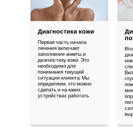
Диагностика кожи
Ди
по
Первая часть начала
лечения включает
Вто
заполнение анкеты и
диа
диагностику кожи. Это
кож
необходимо для
спе
понимания текущей
Вкл
ситуации клиента. Мы
глу
определяем, что можно
пом
сделать и на каких
мик
устройствах работать
опр
пиг
сал
выр