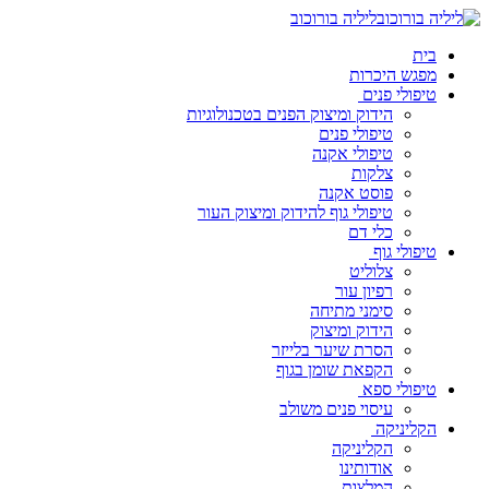
ליליה בורוכוב
בית
מפגש היכרות
טיפולי פנים
הידוק ומיצוק הפנים בטכנולוגיות
טיפולי פנים
טיפולי אקנה
צלקות
פוסט אקנה
טיפולי גוף להידוק ומיצוק העור
כלי דם
טיפולי גוף
צלוליט
רפיון עור
סימני מתיחה
הידוק ומיצוק
הסרת שיער בלייזר
הקפאת שומן בגוף
טיפולי ספא
עיסוי פנים משולב
הקליניקה
הקליניקה
אודותינו
המלצות